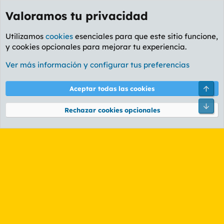
Valoramos tu privacidad
Utilizamos
cookies
esenciales para que este sitio funcione,
y cookies opcionales para mejorar tu experiencia.
Etiquetas
Ver más información y configurar tus preferencias
Cookies
PL OLDSTYLE AMARILLO
Cambiar fuente
Español (ES)
Arri
Aceptar todas las cookies
Contáctanos
Términos y reglas
Política de privacidad
Ayuda
R
Pie
S
Rechazar cookies opcionales
S
®
Community platform by XenForo
© 2010-2026 XenForo Ltd.