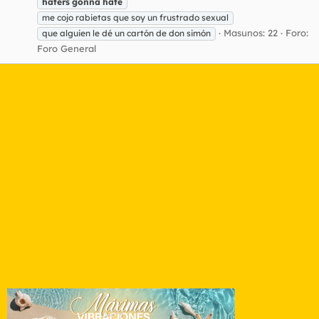
haters
gonna
hate
me cojo rabietas que soy un frustrado sexual
Masunos: 22
Foro:
que alguien le dé un cartón de don simón
Foro General