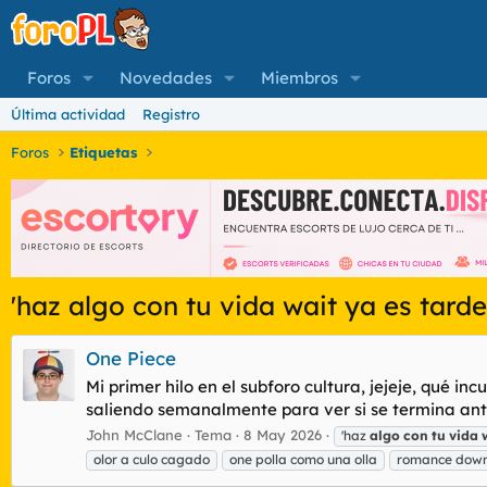
Foros
Novedades
Miembros
Última actividad
Registro
Foros
Etiquetas
'haz algo con tu vida wait ya es tarde
One Piece
Mi primer hilo en el subforo cultura, jejeje, qué 
saliendo semanalmente para ver si se termina ante
John McClane
Tema
8 May 2026
'haz
algo
con
tu
vida
olor a culo cagado
one polla como una olla
romance dow