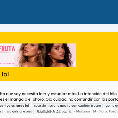
 lol
inculto que soy necesito leer y estudiar más. La intención del
s el manga o el phoro. Ojo cuidao! no confundir con las porta
wait
ya
es
tarde
lol
cuca de mcclane mocita
con
capitán trueno
gomu g
Masunos: 14
Foro:
Foro 
n
two girls one piss
死ね性液飲み込むおかま