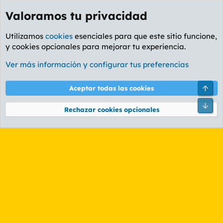
Valoramos tu privacidad
Utilizamos
cookies
esenciales para que este sitio funcione,
y cookies opcionales para mejorar tu experiencia.
Etiquetas
Ver más información y configurar tus preferencias
Cookies
PL OLDSTYLE AMARILLO
Cambiar fuente
Español (ES)
Arri
Aceptar todas las cookies
Contáctanos
Términos y reglas
Política de privacidad
Ayuda
R
Pie
S
Rechazar cookies opcionales
S
®
Community platform by XenForo
© 2010-2026 XenForo Ltd.