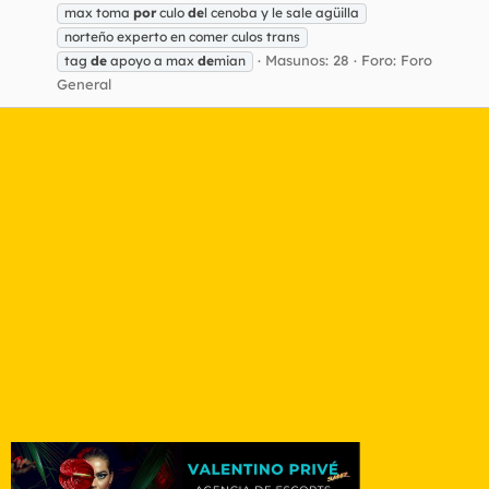
max toma
por
culo
de
l cenoba y le sale agüilla
norteño experto en comer culos trans
Masunos: 28
Foro:
Foro
tag
de
apoyo a max
de
mian
General