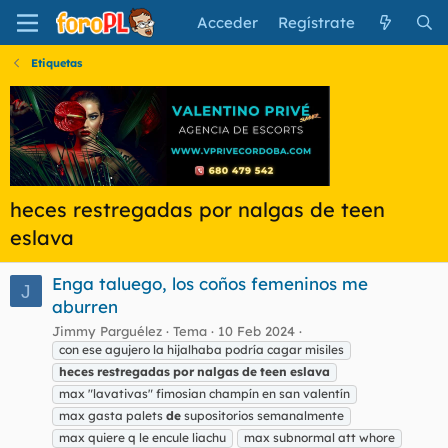
Acceder
Regístrate
Etiquetas
heces restregadas por nalgas de teen
eslava
Enga taluego, los coños femeninos me
J
aburren
Jimmy Parguélez
Tema
10 Feb 2024
con ese agujero la hijalhaba podría cagar misiles
heces
restregadas
por
nalgas
de
teen
eslava
max "lavativas" fimosian champín en san valentín
max gasta palets
de
supositorios semanalmente
max quiere q le encule liachu
max subnormal att whore