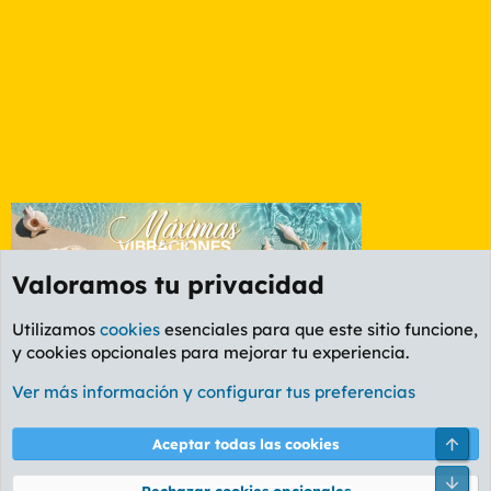
Valoramos tu privacidad
Utilizamos
cookies
esenciales para que este sitio funcione,
y cookies opcionales para mejorar tu experiencia.
Etiquetas
Ver más información y configurar tus preferencias
Cookies
PL OLDSTYLE AMARILLO
Cambiar fuente
Español (ES)
Arri
Aceptar todas las cookies
Contáctanos
Términos y reglas
Política de privacidad
Ayuda
R
Pie
S
Rechazar cookies opcionales