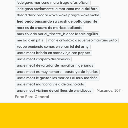
'edelgays maricona mala tragalefas oficial
'edelgays obviamente la maricona mala
de
l foro
0read dark progre woke woke progre woke woke
hediondo
buscando
su
crush
de
polla
gigante
max es
de
crucero
de
maricas bailando
max follado por el_tirante_blanco le sale agüilla
me bajo en pitis
monje ortodoxo asqueroso marrano puto
redpo poniendo comas en el cartel
de
l arny
uncle meat brinda en nochevieja con popper
uncle meat chapero
de
l albaicin
uncle meat
de
vorador
de
morcillas nigerianas
uncle meat es muy hombre - basta ya
de
injurias
uncle meat le gustan los maricas al muy maricón
uncle meat maricona vieja
de
ancho culo
Masunos: 107
uncle meat victima
de
cotilleos
de
envidiosas
Foro:
Foro General