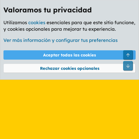
Valoramos tu privacidad
Utilizamos
cookies
esenciales para que este sitio funcione,
y cookies opcionales para mejorar tu experiencia.
Etiquetas
Ver más información y configurar tus preferencias
Cookies
PL OLDSTYLE AMARILLO
Cambiar fuente
Español (ES)
Arri
Aceptar todas las cookies
Contáctanos
Términos y reglas
Política de privacidad
Ayuda
R
Pie
S
Rechazar cookies opcionales
S
®
Community platform by XenForo
© 2010-2026 XenForo Ltd.