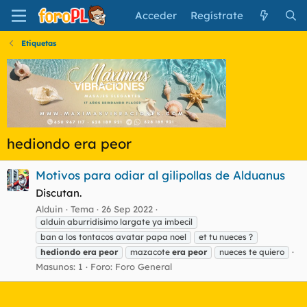
Acceder
Regístrate
Etiquetas
hediondo era peor
Motivos para odiar al gilipollas de Alduanus
Discutan.
Alduin
Tema
26 Sep 2022
alduin aburridisimo largate ya imbecil
ban a los tontacos avatar papa noel
et tu nueces ?
hediondo
era
peor
mazacote
era
peor
nueces te quiero
Masunos: 1
Foro:
Foro General