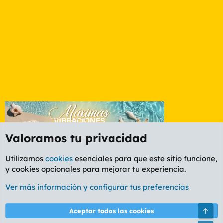
Valoramos tu privacidad
Utilizamos
cookies
esenciales para que este sitio funcione,
y cookies opcionales para mejorar tu experiencia.
Etiquetas
Ver más información y configurar tus preferencias
Cookies
PL OLDSTYLE AMARILLO
Cambiar fuente
Español (ES)
Arri
Aceptar todas las cookies
Contáctanos
Términos y reglas
Política de privacidad
Ayuda
R