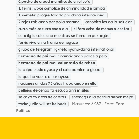
0.padre
de
oread momificado en el sofá
1. ferris: woke cómplice
de
criminalidad islámica
1. semete: progre follado por dana internacional
2 rojos rabiando por polla moruna
cenobita les da la solucion
curro más cazurro cada día
el foro echa
de
menos a arafat
esto ilg lo soluciona mientras se fuma un partagás
ferris vive en la franja
de
hogaza
grupo
de
telegram ilg-netanyahu-dana international
hermano
de
pai
mai
circuncidando pollas a pelo
hermano
de
pai
mai
voluntario
de
rehen
la culpa es
de
ayuso y el calentamiento global
la que ha vuelto a liar ayuso
naciones unidas 75 años trabajando en ello
pellejos
de
cenobita escudo anti misiles
se cayo xvideos
de
cabras
shemags a la parrilla saben mejor
Masunos: 6.967
Foro:
Foro
tocha judia will strike back
Política