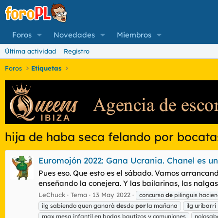
Foros
Novedades
Miembros
Última actividad
Registro
Foros
Etiquetas
hija de haba seca felando por bocata
Euromojón 2022: Gana Ucrania. Chanel es un
Pues eso. Que esto es el sábado. Vamos arrancand
enseñando la conejera. Y las bailarinas, las n
LeChuck
Tema
13 May 2022
concurso
de
pilinguis hacie
ilg sabiendo quen ganarà
de
sde
por
la mañana
ilg uribarri
max mesa infantil en bodas bautizos y comuniones
nolosab