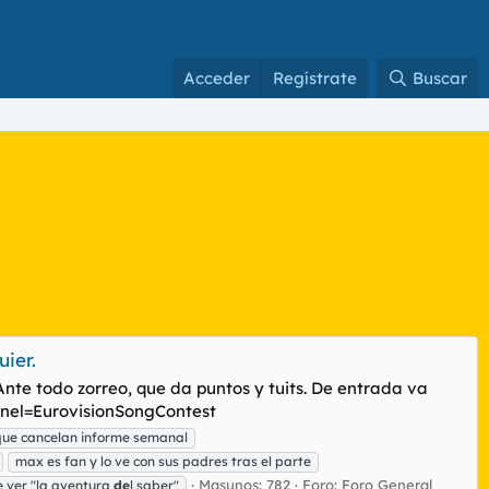
Acceder
Regístrate
Buscar
ier.
te todo zorreo, que da puntos y tuits. De entrada va
nnel=EurovisionSongContest
que cancelan informe semanal
max es fan y lo ve con sus padres tras el parte
Masunos: 782
Foro:
Foro General
re ver "la aventura
de
l saber"