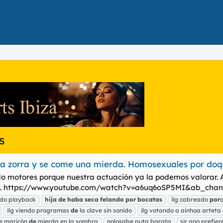
s
a zorra y se come una mierda. Homosexuales por doqu
o motores porque nuestra actuación ya la podemos valorar. An
algas. https://www.youtube.com/watch?v=a6uq6oSP5MI&ab_cha
ndo playback
hija
de
haba
seca
felando
por
bocatas
ilg cabreado
por
ilg viendo programas
de
la clave sin sonido
ilg votando a ainhoa arteta
e maricón
de
mierda en la sombra
nolosabe puta barata
sir ano prefie