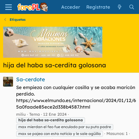
Acceder
Regístrate
Etiquetas
hija del haba sa-cerdita golosona
Sa-cerdote
Se empieza con cualquier cosilla y se acaba maricón
perdido.
https://www.elmundo.es/internacional/2024/01/12/6
5a0faade85ece2d338b4587.html
miliu
Tema
12 Ene 2024
hija
del
haba
sa-cerdita
golosona
max mierdan el feo fue enculado por su puto padre
Masunos: 1
max se pajea con esta noticia y le sale agüilla