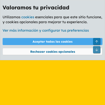
Valoramos tu privacidad
Utilizamos
cookies
esenciales para que este sitio funcione,
y cookies opcionales para mejorar tu experiencia.
Etiquetas
Ver más información y configurar tus preferencias
Cookies
PL OLDSTYLE AMARILLO
Cambiar fuente
Español (ES)
Arri
Aceptar todas las cookies
Contáctanos
Términos y reglas
Política de privacidad
Ayuda
R
Pie
S
Rechazar cookies opcionales
S
®
Community platform by XenForo
© 2010-2026 XenForo Ltd.