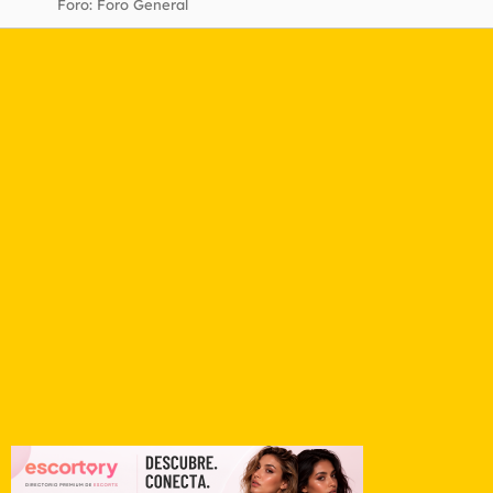
Foro:
Foro General