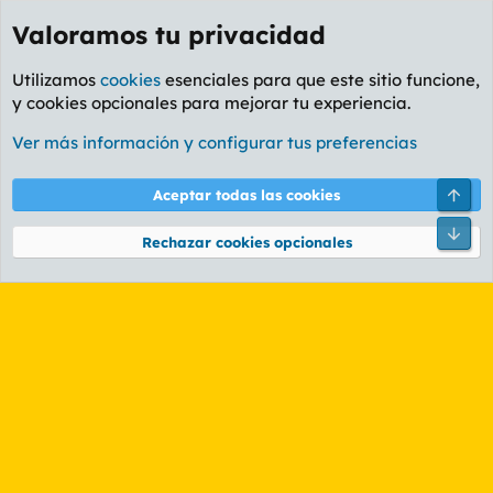
Valoramos tu privacidad
Utilizamos
cookies
esenciales para que este sitio funcione,
y cookies opcionales para mejorar tu experiencia.
Etiquetas
Ver más información y configurar tus preferencias
Cookies
PL OLDSTYLE AMARILLO
Cambiar fuente
Español (ES)
Arri
Aceptar todas las cookies
Contáctanos
Términos y reglas
Política de privacidad
Ayuda
R
Pie
S
Rechazar cookies opcionales
S
®
Community platform by XenForo
© 2010-2026 XenForo Ltd.