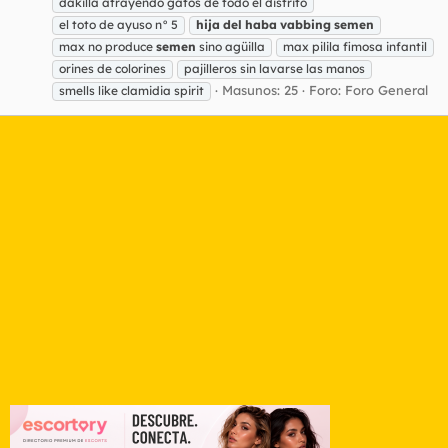
dakilla atrayendo gatos de todo el distrito
el toto de ayuso n° 5
hija
del
haba
vabbing
semen
max no produce
semen
sino agüilla
max pilila fimosa infantil
orines de colorines
pajilleros sin lavarse las manos
Masunos: 25
Foro:
Foro General
smells like clamidia spirit