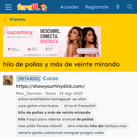
Acceder
Regístrate
Etiquetas
hilo de pollas y más de veinte mirando
Cucas
[RETARDS]
https://showyourtinydick.com/
Max_Demian
Tema
14 Ago 2023
arkan analfabeto homogayer ue-otan
cuca gotor<<toni kukoc
di no al fracachat
hilo
de
pollas
y
más
de
veinte
mirando
hilo
truqui para rellenar el excel
de
pollas
max pilila fimosa infantil
otra mierda
hilo
de
l tontaco max
semete gordo subnormal monguer progre-woke