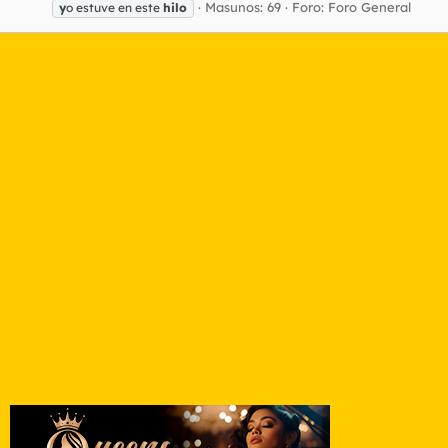
Masunos: 69
Foro:
Foro General
y
o estuve en este
hilo