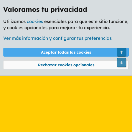
Valoramos tu privacidad
Utilizamos
cookies
esenciales para que este sitio funcione,
y cookies opcionales para mejorar tu experiencia.
Etiquetas
Ver más información y configurar tus preferencias
Cookies
PL OLDSTYLE AMARILLO
Cambiar fuente
Español (ES)
Arri
Aceptar todas las cookies
Contáctanos
Términos y reglas
Política de privacidad
Ayuda
R
Pie
S
Rechazar cookies opcionales
S
®
Community platform by XenForo
© 2010-2026 XenForo Ltd.