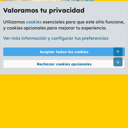
Valoramos tu privacidad
Utilizamos
cookies
esenciales para que este sitio funcione,
y cookies opcionales para mejorar tu experiencia.
Etiquetas
Ver más información y configurar tus preferencias
Cookies
PL OLDSTYLE AMARILLO
Cambiar fuente
Español (ES)
Arri
Aceptar todas las cookies
Contáctanos
Términos y reglas
Política de privacidad
Ayuda
R
Pie
S
Rechazar cookies opcionales
S
®
Community platform by XenForo
© 2010-2026 XenForo Ltd.