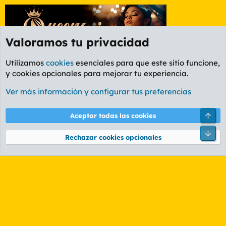
Valoramos tu privacidad
Utilizamos
cookies
esenciales para que este sitio funcione,
y cookies opcionales para mejorar tu experiencia.
Etiquetas
Ver más información y configurar tus preferencias
Cookies
PL OLDSTYLE AMARILLO
Cambiar fuente
Español (ES)
Arri
Aceptar todas las cookies
Contáctanos
Términos y reglas
Política de privacidad
Ayuda
R
Pie
S
Rechazar cookies opcionales
S
®
Community platform by XenForo
© 2010-2026 XenForo Ltd.