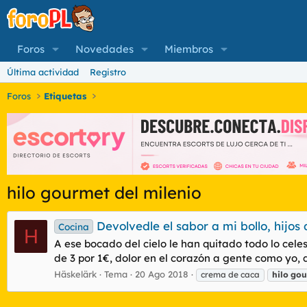
Foros
Novedades
Miembros
Última actividad
Registro
Foros
Etiquetas
hilo gourmet del milenio
Devolvedle el sabor a mi bollo, hijos
Cocina
H
A ese bocado del cielo le han quitado todo lo cele
de 3 por 1€, dolor en el corazón a gente como yo,
Häskelärk
Tema
20 Ago 2018
crema de caca
hilo
gou