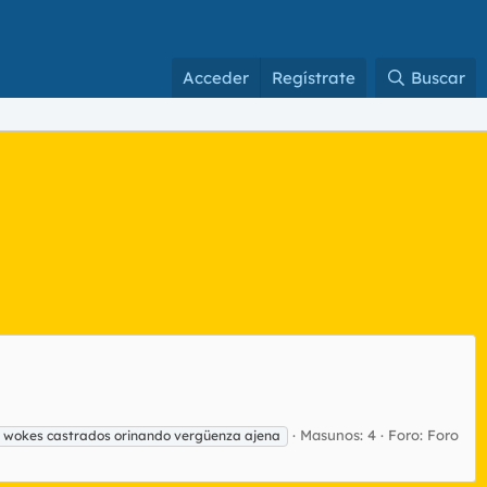
Acceder
Regístrate
Buscar
Masunos: 4
Foro:
Foro
wokes castrados orinando vergüenza ajena