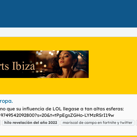
ropa.
no que su influencia de LOL llegase a tan altas esferas:
24459749542092800?s=20&t=tPpEgsZGHo-LYMzRSrI19w
hilo
revelación
del
año
2022
mariscal de campo en fortnite y twitter