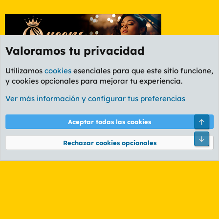
Valoramos tu privacidad
Utilizamos
cookies
esenciales para que este sitio funcione,
y cookies opcionales para mejorar tu experiencia.
Etiquetas
Ver más información y configurar tus preferencias
Cookies
PL OLDSTYLE AMARILLO
Cambiar fuente
Español (ES)
Arri
Aceptar todas las cookies
Contáctanos
Términos y reglas
Política de privacidad
Ayuda
R
Pie
S
Rechazar cookies opcionales
S
®
Community platform by XenForo
© 2010-2026 XenForo Ltd.