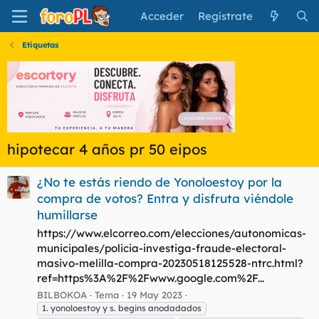
Acceder
Regístrate
Etiquetas
hipotecar 4 años pr 50 eipos
¿No te estás riendo de Yonoloestoy por la
compra de votos? Entra y disfruta viéndole
humillarse
https://www.elcorreo.com/elecciones/autonomicas-
municipales/policia-investiga-fraude-electoral-
masivo-melilla-compra-20230518125528-ntrc.html?
ref=https%3A%2F%2Fwww.google.com%2F...
BILBOKOA
Tema
19 May 2023
1. yonoloestoy y s. begins anodadados