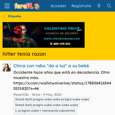
Acceder
Regístrate
Etiquetas
hitler tenia razon
Chica con rabo "da a luz" a su bebé
Occidente hace años que está en decadencia. Otra
muestra más.
https://x.com/wallstwolverine/status/178836416344
3531820?s=46
PepeHillo
Tema
9 May 2024
0read dark progre woke woke progre woke woke
0read dark progre woke woke woke woke
1. progres woke = manicomio subnormal