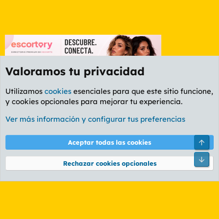
Valoramos tu privacidad
Utilizamos
cookies
esenciales para que este sitio funcione,
y cookies opcionales para mejorar tu experiencia.
Etiquetas
Ver más información y configurar tus preferencias
Cookies
PL OLDSTYLE AMARILLO
Cambiar fuente
Español (ES)
Arri
Aceptar todas las cookies
Contáctanos
Términos y reglas
Política de privacidad
Ayuda
R
Pie
S
Rechazar cookies opcionales
S
®
Community platform by XenForo
© 2010-2026 XenForo Ltd.