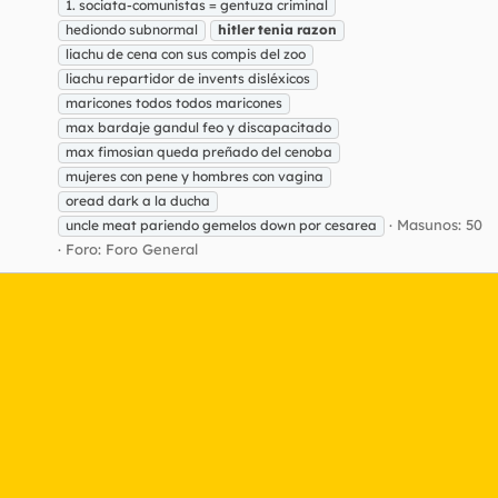
1. sociata-comunistas = gentuza criminal
hediondo subnormal
hitler
tenia
razon
liachu de cena con sus compis del zoo
liachu repartidor de invents disléxicos
maricones todos todos maricones
max bardaje gandul feo y discapacitado
max fimosian queda preñado del cenoba
mujeres con pene y hombres con vagina
oread dark a la ducha
Masunos: 50
uncle meat pariendo gemelos down por cesarea
Foro:
Foro General