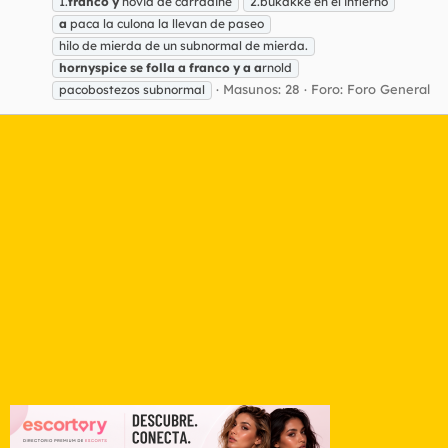
1.
franco
y
novia de carradine
2.bukakke en el infierno
a
paca la culona la llevan de paseo
hilo de mierda de un subnormal de mierda.
hornyspice
se
folla
a
franco
y
a
a
rnold
Masunos: 28
Foro:
Foro General
pacobostezos subnormal