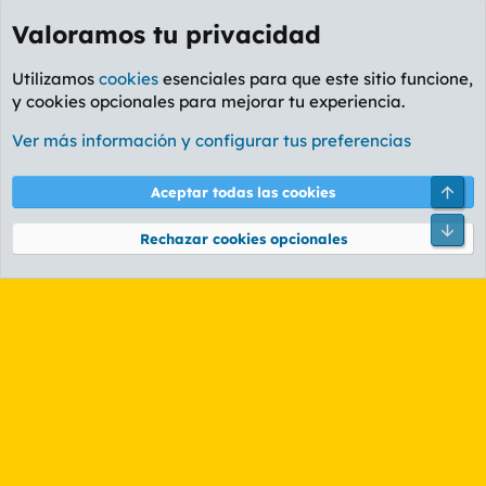
Valoramos tu privacidad
Utilizamos
cookies
esenciales para que este sitio funcione,
y cookies opcionales para mejorar tu experiencia.
Etiquetas
Ver más información y configurar tus preferencias
Cookies
PL OLDSTYLE AMARILLO
Cambiar fuente
Español (ES)
Arri
Aceptar todas las cookies
Contáctanos
Términos y reglas
Política de privacidad
Ayuda
R
Pie
S
Rechazar cookies opcionales
S
®
Community platform by XenForo
© 2010-2026 XenForo Ltd.