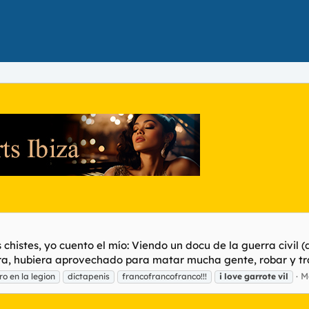
s chistes, yo cuento el mío: Viendo un docu de la guerra ci
ara, hubiera aprovechado para matar mucha gente, robar y tra
M
o en la legion
dictapenis
francofrancofranco!!!
i
love
garrote
vil