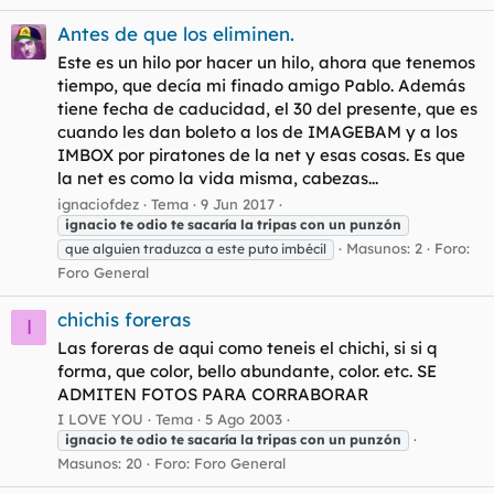
Antes de que los eliminen.
Este es un hilo por hacer un hilo, ahora que tenemos
tiempo, que decía mi finado amigo Pablo. Además
tiene fecha de caducidad, el 30 del presente, que es
cuando les dan boleto a los de IMAGEBAM y a los
IMBOX por piratones de la net y esas cosas. Es que
la net es como la vida misma, cabezas...
ignaciofdez
Tema
9 Jun 2017
ignacio
te
odio
te
sacaría
la
tripas
con
un
punzón
Masunos: 2
Foro:
que alguien traduzca a este puto imbécil
Foro General
chichis foreras
I
Las foreras de aqui como teneis el chichi, si si q
forma, que color, bello abundante, color. etc. SE
ADMITEN FOTOS PARA CORRABORAR
I LOVE YOU
Tema
5 Ago 2003
ignacio
te
odio
te
sacaría
la
tripas
con
un
punzón
Masunos: 20
Foro:
Foro General