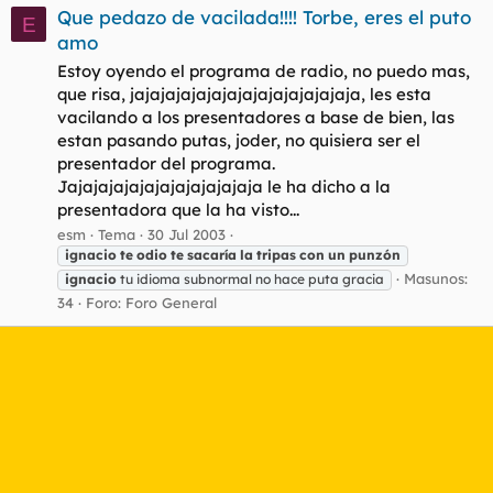
Que pedazo de vacilada!!!! Torbe, eres el puto
E
amo
Estoy oyendo el programa de radio, no puedo mas,
que risa, jajajajajajajajajajajajajajaja, les esta
vacilando a los presentadores a base de bien, las
estan pasando putas, joder, no quisiera ser el
presentador del programa.
Jajajajajajajajajajajajaja le ha dicho a la
presentadora que la ha visto...
esm
Tema
30 Jul 2003
ignacio
te
odio
te
sacaría
la
tripas
con
un
punzón
Masunos:
ignacio
tu idioma subnormal no hace puta gracia
34
Foro:
Foro General