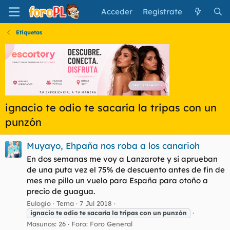
Acceder
Regístrate
Etiquetas
ignacio te odio te sacaría la tripas con un
punzón
Muyayo, Ehpaña nos roba a los canarioh
En dos semanas me voy a Lanzarote y si aprueban
de una puta vez el 75% de descuento antes de fin de
mes me pillo un vuelo para España para otoño a
precio de guagua.
Eulogio
Tema
7 Jul 2018
ignacio
te
odio
te
sacaría
la
tripas
con
un
punzón
Masunos: 26
Foro:
Foro General