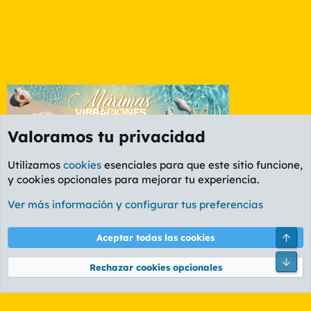
Valoramos tu privacidad
Utilizamos
cookies
esenciales para que este sitio funcione,
y cookies opcionales para mejorar tu experiencia.
Etiquetas
Ver más información y configurar tus preferencias
Cookies
PL OLDSTYLE AMARILLO
Cambiar fuente
Español (ES)
Arri
Aceptar todas las cookies
Contáctanos
Términos y reglas
Política de privacidad
Ayuda
R
Pie
S
Rechazar cookies opcionales
S
®
Community platform by XenForo
© 2010-2026 XenForo Ltd.