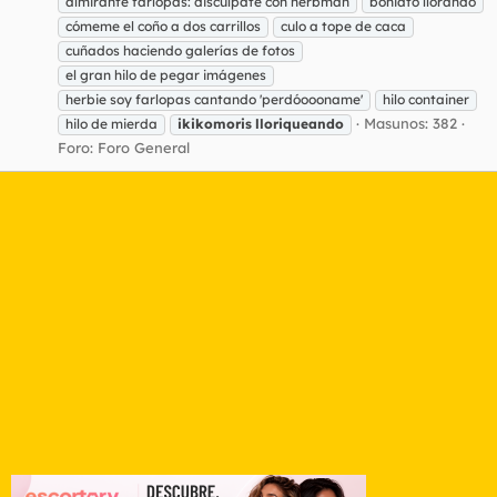
almirante farlopas: discúlpate con herbman
boniato llorando
cómeme el coño a dos carrillos
culo a tope de caca
cuñados haciendo galerías de fotos
el gran hilo de pegar imágenes
herbie soy farlopas cantando 'perdóoooname'
hilo container
Masunos: 382
hilo de mierda
ikikomoris
lloriqueando
Foro:
Foro General