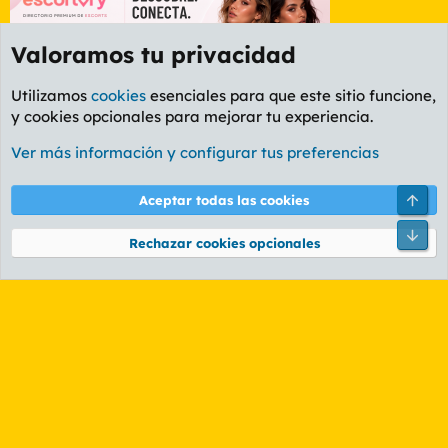
Valoramos tu privacidad
Utilizamos
cookies
esenciales para que este sitio funcione,
y cookies opcionales para mejorar tu experiencia.
Etiquetas
Ver más información y configurar tus preferencias
Cookies
PL OLDSTYLE AMARILLO
Cambiar fuente
Español (ES)
Arri
Aceptar todas las cookies
Contáctanos
Términos y reglas
Política de privacidad
Ayuda
R
Pie
S
Rechazar cookies opcionales
S
®
Community platform by XenForo
© 2010-2026 XenForo Ltd.