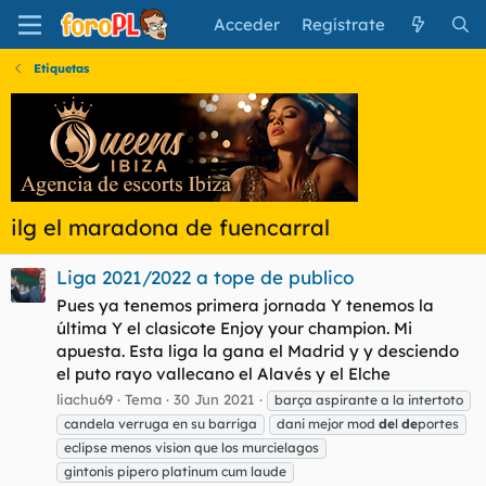
Acceder
Regístrate
Etiquetas
ilg el maradona de fuencarral
Liga 2021/2022 a tope de publico
Pues ya tenemos primera jornada Y tenemos la
última Y el clasicote Enjoy your champion. Mi
apuesta. Esta liga la gana el Madrid y y desciendo
el puto rayo vallecano el Alavés y el Elche
liachu69
Tema
30 Jun 2021
barça aspirante a la intertoto
candela verruga en su barriga
dani mejor mod
de
l
de
portes
eclipse menos vision que los murcielagos
gintonis pipero platinum cum laude