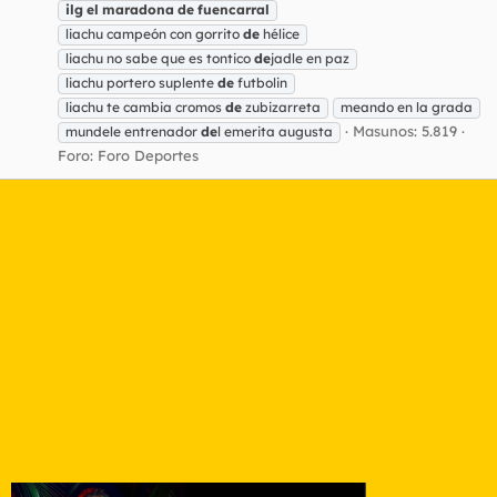
ilg
el
maradona
de
fuencarral
liachu campeón con gorrito
de
hélice
liachu no sabe que es tontico
de
jadle en paz
liachu portero suplente
de
futbolin
liachu te cambia cromos
de
zubizarreta
meando en la grada
Masunos: 5.819
mundele entrenador
de
l emerita augusta
Foro:
Foro Deportes