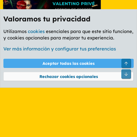
Valoramos tu privacidad
Utilizamos
cookies
esenciales para que este sitio funcione,
y cookies opcionales para mejorar tu experiencia.
Etiquetas
Ver más información y configurar tus preferencias
Cookies
PL OLDSTYLE AMARILLO
Cambiar fuente
Español (ES)
Arri
Aceptar todas las cookies
Contáctanos
Términos y reglas
Política de privacidad
Ayuda
R
Pie
S
Rechazar cookies opcionales
S
®
Community platform by XenForo
© 2010-2026 XenForo Ltd.