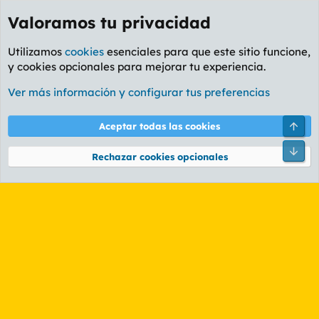
Valoramos tu privacidad
Utilizamos
cookies
esenciales para que este sitio funcione,
y cookies opcionales para mejorar tu experiencia.
Etiquetas
Ver más información y configurar tus preferencias
Cookies
PL OLDSTYLE AMARILLO
Cambiar fuente
Español (ES)
Arri
Aceptar todas las cookies
Contáctanos
Términos y reglas
Política de privacidad
Ayuda
R
Pie
S
Rechazar cookies opcionales
S
®
Community platform by XenForo
© 2010-2026 XenForo Ltd.