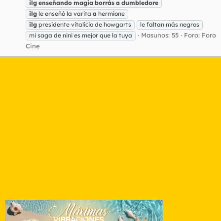
ilg
enseñando
magia
borrás
a
dumbledore
ilg
le enseñó la varita
a
hermione
ilg
presidente vitalicio de howgarts
le faltan más negros
Masunos: 55
Foro:
Foro
mi saga de nini es mejor que la tuya
Cine