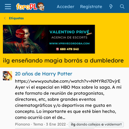
Acceder
Regístrate
Etiquetas
ilg enseñando magia borrás a dumbledore
20 años de Harry Potter
https://www.youtube.com/watch?v=NMYRd7DvjrE
Ayer vi el especial en HBO Max sobre la saga. A mí
este formato de reunión de protagonistas,
directores, etc, sobre grandes eventos
cinematográficos y/o deportivos me gusta en
concepto. Lo importante es que esté bien hecho,
como ocurrió con el de...
Pionono
Tema
3 Ene 2022
ilg
dando collejas
a
voldemort