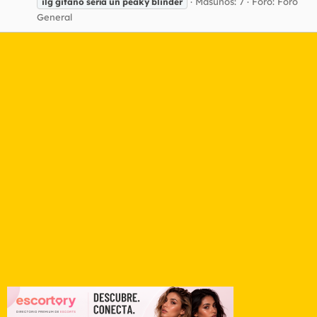
Masunos: 7
Foro:
Foro
ilg
gitano
sería
un
peaky
blinder
General