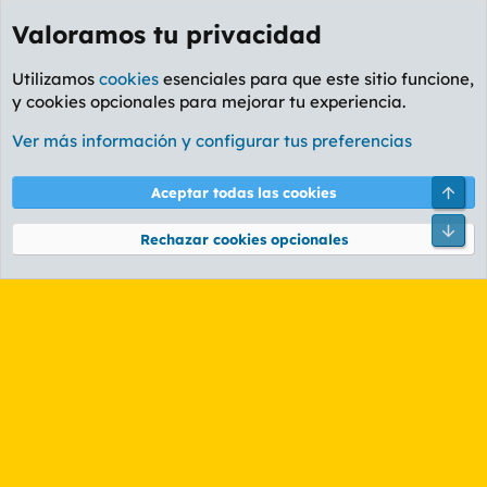
Valoramos tu privacidad
Utilizamos
cookies
esenciales para que este sitio funcione,
y cookies opcionales para mejorar tu experiencia.
Etiquetas
Ver más información y configurar tus preferencias
Cookies
PL OLDSTYLE AMARILLO
Cambiar fuente
Español (ES)
Arri
Aceptar todas las cookies
Contáctanos
Términos y reglas
Política de privacidad
Ayuda
R
Pie
S
Rechazar cookies opcionales
S
®
Community platform by XenForo
© 2010-2026 XenForo Ltd.