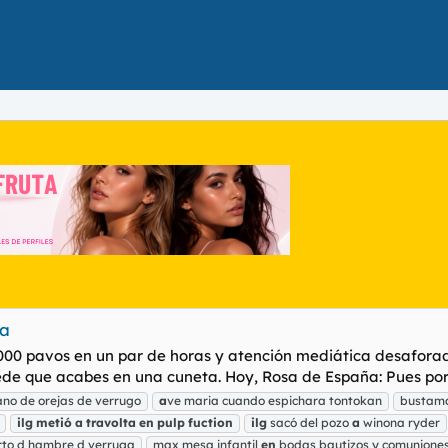
da
 3000 pavos en un par de horas y atención mediática desafor
uede que acabes en una cuneta. Hoy, Rosa de España: Pues por 
no de orejas de verrugo
a
ve maria cuando espichara tontokan
bustama
ilg
metió
a
travolta
en
pulp
fuction
ilg
sacó del pozo
a
winona ryder
rto d hambre d verruga
max mesa infantil
en
bodas bautizos y comunione