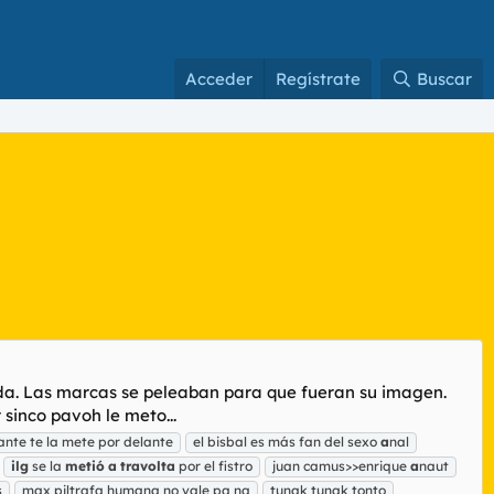
Acceder
Regístrate
Buscar
ada. Las marcas se peleaban para que fueran su imagen.
sinco pavoh le meto...
nte te la mete por delante
el bisbal es más fan del sexo
a
nal
ilg
se la
metió
a
travolta
por el fistro
juan camus>>enrique
a
naut
s
max piltrafa humana no vale pa na
tunak tunak tonto