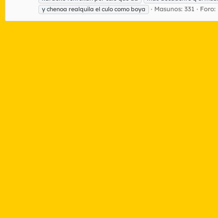
Masunos: 331
Foro:
y chenoa realquila el culo como boya