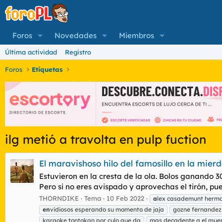
Foros
Novedades
Miembros
Última actividad
Registro
Foros
Etiquetas
ilg metió a travolta en pulp fuction
El maravishoso hilo del famosillo en la mier
Estuvieron en la cresta de la ola. Bolos ganando
Pero si no eres avispado y aprovechas el tirón, p
THORNDIKE
Tema
10 Feb 2022
a
lex casademunt herma
en
vidiosos esperando su momento de jaja
gozne fernandez
karaoke tontokan por culo que da
mas decadente q el mue