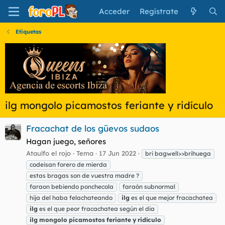
Acceder
Regístrate
Etiquetas
ilg mongolo picamostos feriante y ridículo
Fracachat de los güevos sudaos
Hagan juego, señores
Ataulfo el rojo
Tema
17 Jun 2022
bri bagwell>>brihuega
codeisan forero de mierda
estas bragas son de vuestra madre ?
faraon bebiendo ponchecola
faraón subnormal
hija del haba felachateando
ilg
es el que mejor fracachatea
ilg
es el que peor fracachatea según el dia
ilg
mongolo
picamostos
feriante
y
ridículo