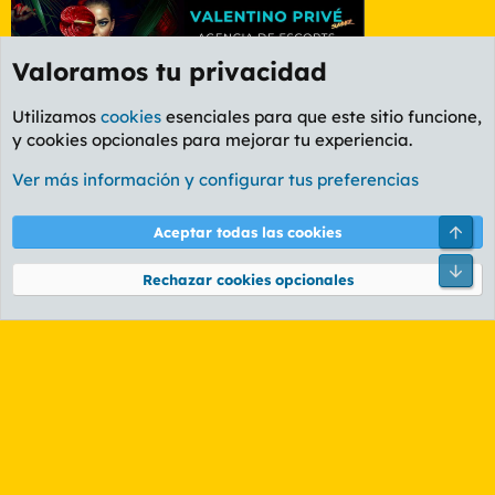
Valoramos tu privacidad
Utilizamos
cookies
esenciales para que este sitio funcione,
y cookies opcionales para mejorar tu experiencia.
Etiquetas
Ver más información y configurar tus preferencias
Cookies
PL OLDSTYLE AMARILLO
Cambiar fuente
Español (ES)
Arri
Aceptar todas las cookies
Contáctanos
Términos y reglas
Política de privacidad
Ayuda
R
Pie
S
Rechazar cookies opcionales
S
®
Community platform by XenForo
© 2010-2026 XenForo Ltd.