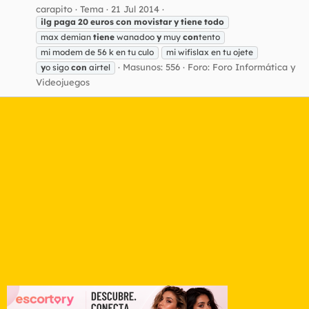
carapito
Tema
21 Jul 2014
ilg
paga
20
euros
con
movistar
y
tiene
todo
max demian
tiene
wanadoo
y
muy
con
tento
mi modem de 56 k en tu culo
mi wifislax en tu ojete
Masunos: 556
Foro:
Foro Informática y
y
o sigo
con
airtel
Videojuegos