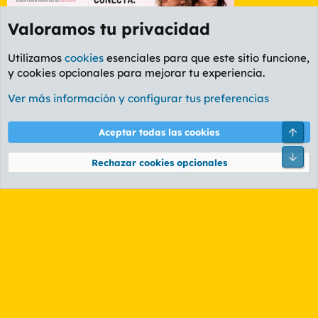
Valoramos tu privacidad
Utilizamos
cookies
esenciales para que este sitio funcione,
y cookies opcionales para mejorar tu experiencia.
Etiquetas
Ver más información y configurar tus preferencias
Cookies
PL OLDSTYLE AMARILLO
Cambiar fuente
Español (ES)
Arri
Aceptar todas las cookies
Contáctanos
Términos y reglas
Política de privacidad
Ayuda
R
Pie
S
Rechazar cookies opcionales
S
®
Community platform by XenForo
© 2010-2026 XenForo Ltd.