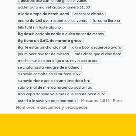
1
de
saparece camion
de
gh en el valles
adder puto manlet ciclado numero 11500
aliade a tope
de
clembuterol
ascensor ciclado
enano
de
1.68
de
strozandose las venas
faroana llorona
hilo futil sin fuste alguno
ilg
de
subicado sin nadie a quien hacer
de
menos
ilg
tiene
un
0.6%
de
materia
grasa
ilg
: te estás pinchando mal
jakim boor asqueroso avatar
jakim boor avatar
de
mierda
más ciclos que el cine doré
mucho musculo pero ligo a su novia con arpon
se chuta hasta vinagre
de
módena
su novia compite en el mr foca 2022
su novia
tiene
por culo
un
a lavadora bru
subnormal
de
mierda haciendo posturitas
un
a copa danone vale más que ésa
de
plasticuzo
Masunos: 1.812
Foro:
usted a lo suyo ya bajo andando
Manfloros, mancuernas y velocípedos