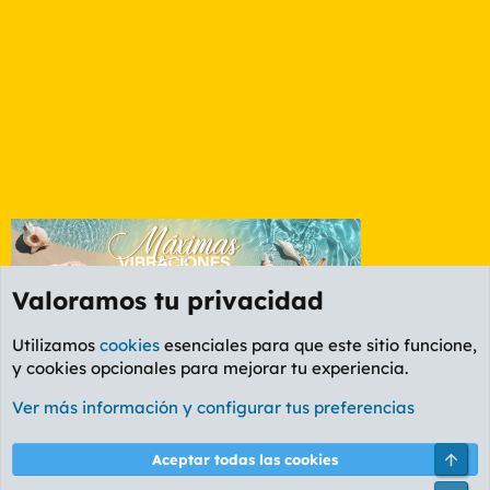
Valoramos tu privacidad
Utilizamos
cookies
esenciales para que este sitio funcione,
y cookies opcionales para mejorar tu experiencia.
Etiquetas
Ver más información y configurar tus preferencias
Cookies
PL OLDSTYLE AMARILLO
Cambiar fuente
Español (ES)
Arri
Aceptar todas las cookies
Contáctanos
Términos y reglas
Política de privacidad
Ayuda
R