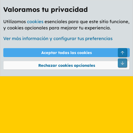
Valoramos tu privacidad
Utilizamos
cookies
esenciales para que este sitio funcione,
y cookies opcionales para mejorar tu experiencia.
Etiquetas
Ver más información y configurar tus preferencias
Cookies
PL OLDSTYLE AMARILLO
Cambiar fuente
Español (ES)
Arri
Aceptar todas las cookies
Contáctanos
Términos y reglas
Política de privacidad
Ayuda
R
Pie
S
Rechazar cookies opcionales
S
®
Community platform by XenForo
© 2010-2026 XenForo Ltd.