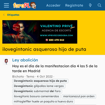
Acceder
Regístrate
Etiquetas
ilovegintonic asqueroso hijo de puta
Ley abolición
Hoy es el día de la manifestacion día 4 las 5 de la
tarde en Madrid
Bichota
Tema
4 Oct 2022
ilovegintonic
asqueroso
hijo
de
puta
ilovegintonic
gilipollas lame vergas
ilovegintonic
submormal
de
l foro
ilovegitonic basura comemierdas
mariconazul pon orden
mittagleffler huele un poquito a huevo duro