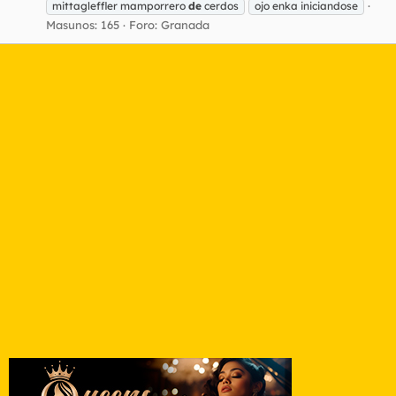
mittagleffler mamporrero
de
cerdos
ojo enka iniciandose
Masunos: 165
Foro:
Granada