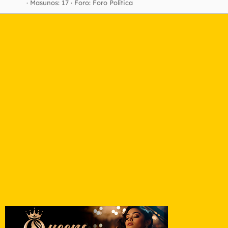
Masunos: 17
Foro:
Foro Política