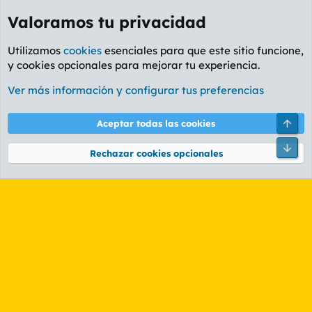
Valoramos tu privacidad
Utilizamos
cookies
esenciales para que este sitio funcione,
y cookies opcionales para mejorar tu experiencia.
Etiquetas
Ver más información y configurar tus preferencias
Cookies
PL OLDSTYLE AMARILLO
Cambiar fuente
Español (ES)
Arri
Aceptar todas las cookies
Contáctanos
Términos y reglas
Política de privacidad
Ayuda
R
Pie
S
Rechazar cookies opcionales
S
®
Community platform by XenForo
© 2010-2026 XenForo Ltd.