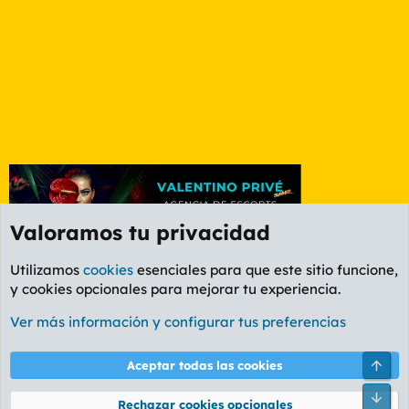
Valoramos tu privacidad
Utilizamos
cookies
esenciales para que este sitio funcione,
y cookies opcionales para mejorar tu experiencia.
Etiquetas
Ver más información y configurar tus preferencias
Cookies
PL OLDSTYLE AMARILLO
Cambiar fuente
Español (ES)
Arri
Aceptar todas las cookies
Contáctanos
Términos y reglas
Política de privacidad
Ayuda
R
Pie
S
Rechazar cookies opcionales