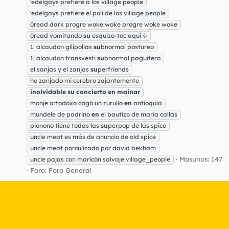
'edelgays prefiere a los village people
'edelgays prefiere el poli de los village people
0read dark progre woke woke progre woke woke
0read vomitando
su
esquizo-toc aquí ↆ
1. alcaudon gilipollas
su
bnormal postureo
1. alcaudon transvesti
su
bnormal paguitero
el sanjas y el zanjas
su
perfriends
he zanjado mi cerebro zajantemente
inolvidable
su
concierto
en
mainar
monje ortodoxo cagó un zurullo
en
antioquía
mundele de padrino
en
el bautizo de maria callas
pionono tiene todas las
su
perpop de las spice
uncle meat es más de anuncio de old spice
uncle meat porculizado por david bekham
Masunos: 147
uncle pajas con maricón salvaje village_people
Foro:
Foro General