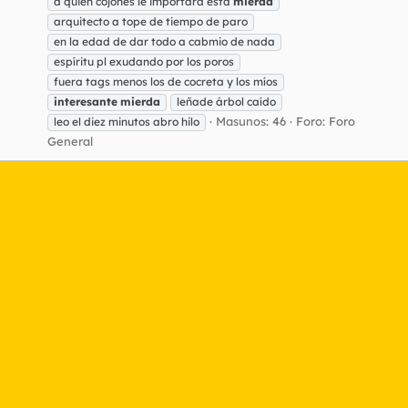
a quién cojones le importará esta
mierda
arquitecto a tope de tiempo de paro
en la edad de dar todo a cabmio de nada
espíritu pl exudando por los poros
fuera tags menos los de cocreta y los míos
interesante
mierda
leñade árbol caído
Masunos: 46
Foro:
Foro
leo el diez minutos abro hilo
General