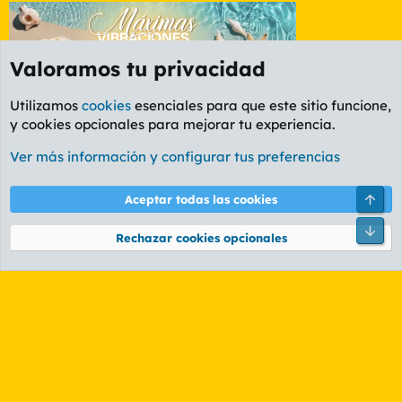
Valoramos tu privacidad
Utilizamos
cookies
esenciales para que este sitio funcione,
y cookies opcionales para mejorar tu experiencia.
Etiquetas
Ver más información y configurar tus preferencias
Cookies
PL OLDSTYLE AMARILLO
Cambiar fuente
Español (ES)
Arri
Aceptar todas las cookies
Contáctanos
Términos y reglas
Política de privacidad
Ayuda
R
Pie
S
Rechazar cookies opcionales
S
®
Community platform by XenForo
© 2010-2026 XenForo Ltd.