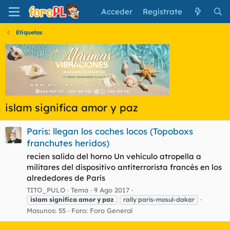
Acceder
Regístrate
Etiquetas
islam significa amor y paz
Paris: llegan los coches locos (Topoboxs
franchutes heridos)
recien salido del horno Un vehículo atropella a
militares del dispositivo antiterrorista francés en los
alrededores de París
TITO_PULO
Tema
9 Ago 2017
islam
significa
amor
y
paz
rally paris-mosul-dakar
Masunos: 55
Foro:
Foro General