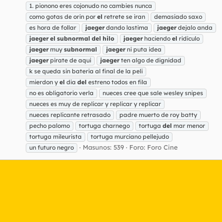
1. pionono eres cojonudo no cambies nunca
como gotas de orin por
el
retrete se iran
demasiado saxo
es hora de follar
jaeger
dando lastima
jaeger
dejalo anda
jaeger
el
subnormal
del
hilo
jaeger
haciendo
el
ridiculo
jaeger
muy
subnormal
jaeger
ni puta idea
jaeger
pirate de aqui
jaeger
ten algo de dignidad
k se queda sin bateria al final de la peli
mierdon y
el
dia
del
estreno todos en fila
no es obligatorio verla
nueces cree que sale wesley snipes
nueces es muy de replicar y replicar y replicar
nueces replicante retrasado
padre muerto de roy batty
pecho palomo
tortuga charnego
tortuga
del
mar menor
tortuga mileurista
tortuga murciano pellejudo
Masunos: 539
Foro:
Foro Cine
un futuro negro