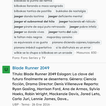
bilbokoa la putita de netflix
bilbokoa llorando a moco sangrado
bilbokoa tontico de pastilla
bukkake de nostalgia
jaeger
dando lastima
jaeger
deficiente mental
jaeger
el
subnormal
del
hilo
jaeger
haciendo
el
ridiculo
jaeger
pirate de aqui puto retrasado
jaeger
pobre infeliz
jaeger
se donde vives
jaeger
tonto
del
culo
le faltan más negros
moporday cansino
os equivocais si os gusta
pionono diciendo cojones/cojonudo
pionono imbécil superlativo
si la disfrutais es un error
Masunos: 830
wilkie se la chupa a bilbokoa en un arcade
Foro:
Foro Series y TV
Blade Runner 2049
U
Título: Blade Runner 2049 Eslogan: La clave del
futuro finalmente se desenterra. Género: Ciencia
ficción, Drama Director: Denis Villeneuve Reparto:
Ryan Gosling, Harrison Ford, Ana de Armas, Sylvia
Hoeks, Robin Wright, Mackenzie Davis, Jared Leto,
Carla Juri, Lennie James, Dave...
UBP
Tema
26 Ene 2016