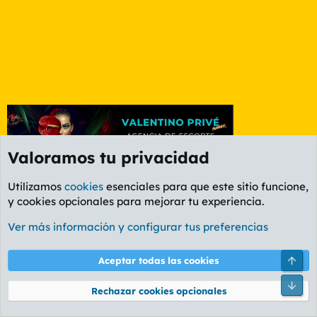
Valoramos tu privacidad
Utilizamos
cookies
esenciales para que este sitio funcione,
y cookies opcionales para mejorar tu experiencia.
Etiquetas
Ver más información y configurar tus preferencias
Cookies
PL OLDSTYLE AMARILLO
Cambiar fuente
Español (ES)
Arri
Aceptar todas las cookies
Contáctanos
Términos y reglas
Política de privacidad
Ayuda
R
Pie
S
Rechazar cookies opcionales
S
®
Community platform by XenForo
© 2010-2026 XenForo Ltd.