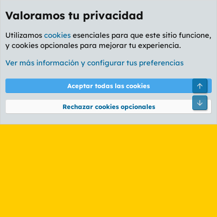
Valoramos tu privacidad
Utilizamos
cookies
esenciales para que este sitio funcione,
y cookies opcionales para mejorar tu experiencia.
Etiquetas
Ver más información y configurar tus preferencias
Cookies
PL OLDSTYLE AMARILLO
Cambiar fuente
Español (ES)
Arri
Aceptar todas las cookies
Contáctanos
Términos y reglas
Política de privacidad
Ayuda
R
Pie
S
Rechazar cookies opcionales
S
®
Community platform by XenForo
© 2010-2026 XenForo Ltd.