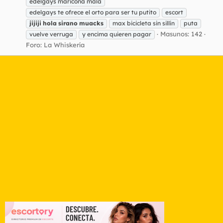
edelgays maricona mala
edelgays te ofrece el orto para ser tu putito
escort
jijiji
hola
sirano
muacks
max bicicleta sin sillín
puta
Masunos: 142
vuelve verruga
y encima quieren pagar
Foro:
La Whiskería