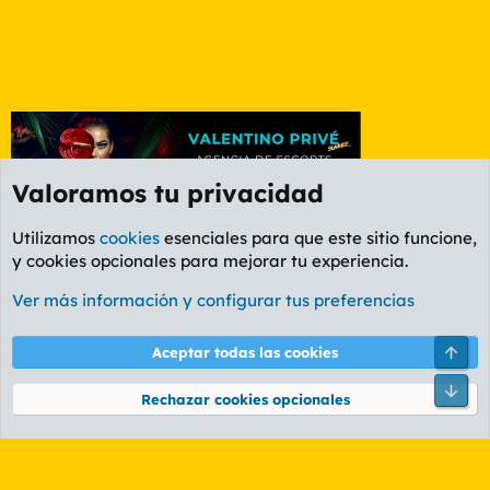
Valoramos tu privacidad
Utilizamos
cookies
esenciales para que este sitio funcione,
y cookies opcionales para mejorar tu experiencia.
Etiquetas
Ver más información y configurar tus preferencias
Cookies
PL OLDSTYLE AMARILLO
Cambiar fuente
Español (ES)
Arri
Aceptar todas las cookies
Contáctanos
Términos y reglas
Política de privacidad
Ayuda
R
Pie
S
Rechazar cookies opcionales
S
®
Community platform by XenForo
© 2010-2026 XenForo Ltd.