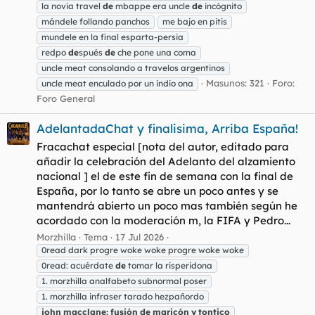
la novia travel
de
mbappe era uncle
de
incógnito
mándele follando panchos
me bajo en pitis
mundele en la final esparta-persia
redpo
de
spués
de
che pone una coma
uncle meat consolando a travelos argentinos
Masunos: 321
Foro:
uncle meat enculado por un indio ona
Foro General
AdelantadaChat y finalisima, Arriba España!
Fracachat especial [nota del autor, editado para
añadir la celebración del Adelanto del alzamiento
nacional ] el de este fin de semana con la final de
España, por lo tanto se abre un poco antes y se
mantendrá abierto un poco mas también según he
acordado con la moderación m, la FIFA y Pedro...
Morzhilla
Tema
17 Jul 2026
0read dark progre woke woke progre woke woke
0read: acuérdate
de
tomar la risperidona
1. morzhilla analfabeto subnormal poser
1. morzhilla infraser tarado hezpañordo
john
macclane:
fusión
de
maricón
y
tontico