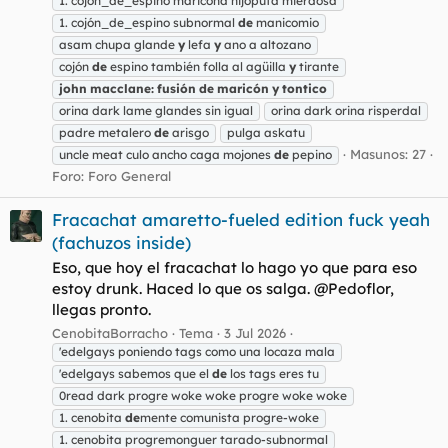
1. cojón_de_espino maricona hijoputa mierdosa
1. cojón_de_espino subnormal
de
manicomio
asam chupa glande
y
lefa
y
ano a altozano
cojón
de
espino también folla al agüilla
y
tirante
john
macclane:
fusión
de
maricón
y
tontico
orina dark lame glandes sin igual
orina dark orina risperdal
padre metalero
de
arisgo
pulga askatu
Masunos: 27
uncle meat culo ancho caga mojones
de
pepino
Foro:
Foro General
Fracachat amaretto-fueled edition fuck yeah
(fachuzos inside)
Eso, que hoy el fracachat lo hago yo que para eso
estoy drunk. Haced lo que os salga. @Pedoflor,
llegas pronto.
CenobitaBorracho
Tema
3 Jul 2026
'edelgays poniendo tags como una locaza mala
'edelgays sabemos que el
de
los tags eres tu
0read dark progre woke woke progre woke woke
1. cenobita
de
mente comunista progre-woke
1. cenobita progremonguer tarado-subnormal