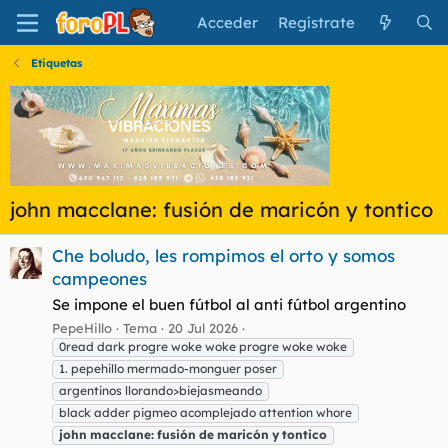
Acceder
Regístrate
Etiquetas
john macclane: fusión de maricón y tontico
Che boludo, les rompimos el orto y somos
campeones
Se impone el buen fútbol al anti fútbol argentino
PepeHillo
Tema
20 Jul 2026
0read dark progre woke woke progre woke woke
1. pepehillo mermado-monguer poser
argentinos llorando>biejasmeando
black adder pigmeo acomplejado attention whore
john
macclane:
fusión
de
maricón
y
tontico