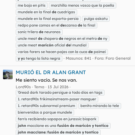
me bajo en pitis
morzhilla menos vasco que la paella
mundele en la final
de
cuadrigas
mundele en la final esparta-persia
pulga askatu
redpo pone comas en el
de
scanso
de
la final
sonic trilero
de
neuronas
uncle meat
de
chapero
de
negros en el metro
de
ny
uncle meat
maricón
oficial
de
l mundial
varios forers se hacen pajas con la cuca
de
paimei
Masunos: 841
Foro:
Foro General
y
y
o tengo la lista negra
MURIÓ EL DR ALAN GRANT
Me siento vacío. Se nos van.
Lord90s
Tema
13 Jul 2026
'0read dark tarado persigue a todo dios en tags
1. retard90s frikimainstream-poser monguer
1. retard90s subnormal premium
benito mirando la tele
bienvenidos a parque mundele
ferris recibiendo sopapos en jurassic biopark
john
macclane es una
fusión
de
maricón
y
tontico
john
macclane:
fusión
de
maricón
y
tontico