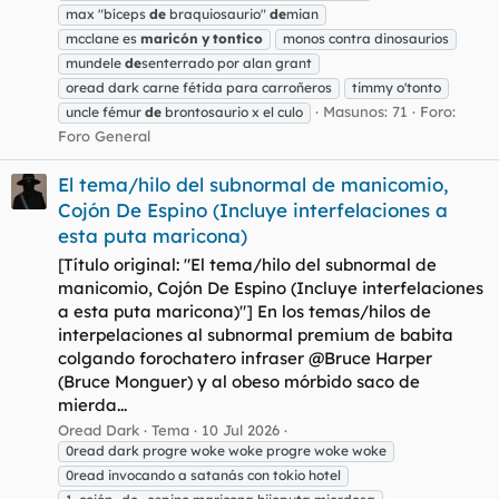
max "bíceps
de
braquiosaurio"
de
mian
mcclane es
maricón
y
tontico
monos contra dinosaurios
mundele
de
senterrado por alan grant
oread dark carne fétida para carroñeros
timmy o'tonto
Masunos: 71
Foro:
uncle fémur
de
brontosaurio x el culo
Foro General
El tema/hilo del subnormal de manicomio,
Cojón De Espino (Incluye interfelaciones a
esta puta maricona)
[Título original: "El tema/hilo del subnormal de
manicomio, Cojón De Espino (Incluye interfelaciones
a esta puta maricona)"] En los temas/hilos de
interpelaciones al subnormal premium de babita
colgando forochatero infraser @Bruce Harper
(Bruce Monguer) y al obeso mórbido saco de
mierda...
Oread Dark
Tema
10 Jul 2026
0read dark progre woke woke progre woke woke
0read invocando a satanás con tokio hotel