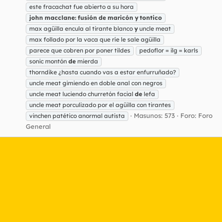
este fracachat fue abierto a su hora
john
macclane:
fusión
de
maricón
y
tontico
max agüilla encula al tirante blanco
y
uncle meat
max follado por la vaca que ríe le sale agüilla
parece que cobren por poner tildes
pedoflor = ilg = karls
sonic montón
de
mierda
thorndike ¿hasta cuando vas a estar enfurruñado?
uncle meat gimiendo en doble anal con negros
uncle meat luciendo churretón facial
de
lefa
uncle meat porculizado por el agüilla con tirantes
Masunos: 573
Foro:
Foro
vinchen patético anormal autista
General