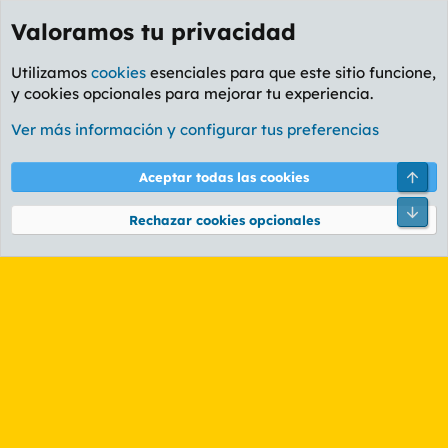
Valoramos tu privacidad
Utilizamos
cookies
esenciales para que este sitio funcione,
y cookies opcionales para mejorar tu experiencia.
Etiquetas
Ver más información y configurar tus preferencias
Cookies
PL OLDSTYLE AMARILLO
Cambiar fuente
Español (ES)
Arri
Aceptar todas las cookies
Contáctanos
Términos y reglas
Política de privacidad
Ayuda
R
Pie
S
Rechazar cookies opcionales
S
®
Community platform by XenForo
© 2010-2026 XenForo Ltd.