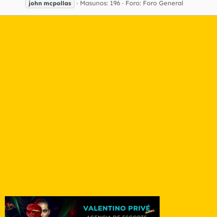
Masunos: 196
Foro:
Foro General
john
mcpollas