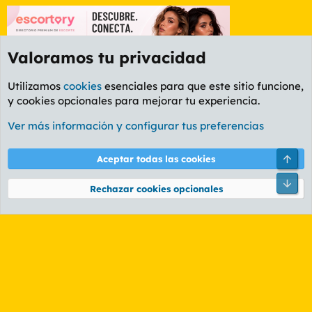
Valoramos tu privacidad
Utilizamos
cookies
esenciales para que este sitio funcione,
y cookies opcionales para mejorar tu experiencia.
Etiquetas
Ver más información y configurar tus preferencias
Cookies
PL OLDSTYLE AMARILLO
Cambiar fuente
Español (ES)
Arri
Aceptar todas las cookies
Contáctanos
Términos y reglas
Política de privacidad
Ayuda
R
Pie
S
Rechazar cookies opcionales
S
®
Community platform by XenForo
© 2010-2026 XenForo Ltd.