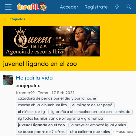
Acceder
Regístrate
Etiquetas
juvenal ligando en el zoo
Me jodí la vida
:majepalm:
Kramer99
Tema
17 Feb 2022
cazadora de perlas por
el
día y por la noche
chocho oblicuo bumbum lico
el
milagro de ser papá
el
niño es de ilg
ilg preñó a
el
le mcpherson solo con su mirada
ilg todos los hilos van de ortografia y gramatica
juvenal
ligando
en
el
zoo
la preysler empezó igual y mira
Masunos:
se busca padre de 7 cifras
ubp calienta que sales