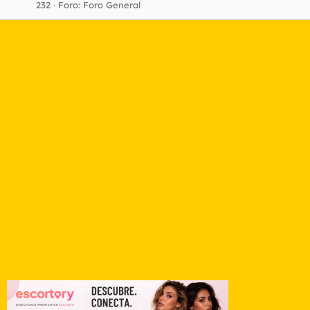
232
Foro:
Foro General