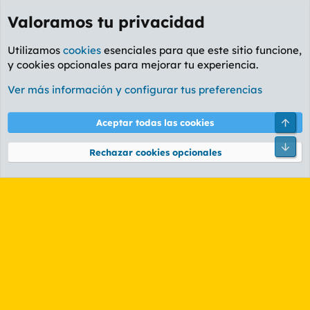
Valoramos tu privacidad
Utilizamos
cookies
esenciales para que este sitio funcione,
y cookies opcionales para mejorar tu experiencia.
Etiquetas
Ver más información y configurar tus preferencias
Cookies
PL OLDSTYLE AMARILLO
Cambiar fuente
Español (ES)
Arri
Aceptar todas las cookies
Contáctanos
Términos y reglas
Política de privacidad
Ayuda
R
Pie
S
Rechazar cookies opcionales
S
®
Community platform by XenForo
© 2010-2026 XenForo Ltd.