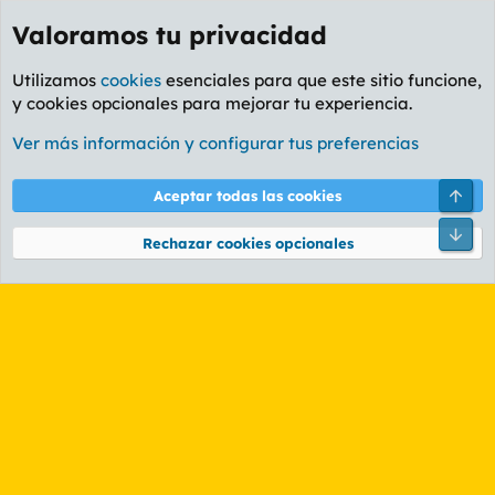
Valoramos tu privacidad
Utilizamos
cookies
esenciales para que este sitio funcione,
y cookies opcionales para mejorar tu experiencia.
Etiquetas
Ver más información y configurar tus preferencias
Cookies
PL OLDSTYLE AMARILLO
Cambiar fuente
Español (ES)
Arri
Aceptar todas las cookies
Contáctanos
Términos y reglas
Política de privacidad
Ayuda
R
Pie
S
Rechazar cookies opcionales
S
®
Community platform by XenForo
© 2010-2026 XenForo Ltd.