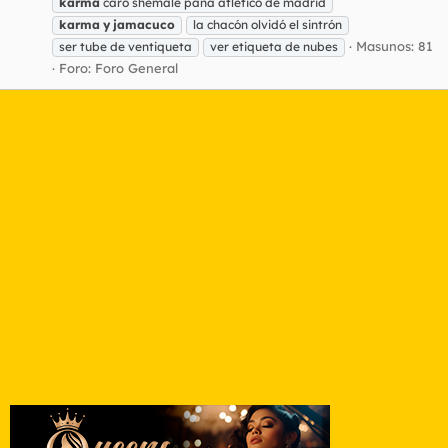
karma
caro shemale pana atlético de madrid
karma
y
jamacuco
la chacón olvidó el sintrón
Masunos: 81
ser tube de ventiqueta
ver etiqueta de nubes
Foro:
Foro General