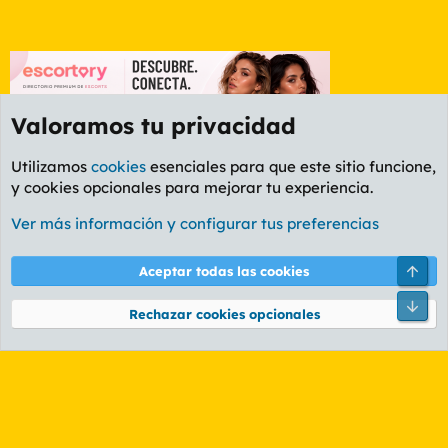
Valoramos tu privacidad
Utilizamos
cookies
esenciales para que este sitio funcione,
y cookies opcionales para mejorar tu experiencia.
Etiquetas
Ver más información y configurar tus preferencias
Cookies
PL OLDSTYLE AMARILLO
Cambiar fuente
Español (ES)
Arri
Aceptar todas las cookies
Contáctanos
Términos y reglas
Política de privacidad
Ayuda
R
Pie
S
Rechazar cookies opcionales
S
®
Community platform by XenForo
© 2010-2026 XenForo Ltd.