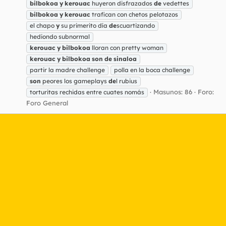
bilbokoa
y
kerouac
huyeron disfrazados
de
vedettes
bilbokoa
y
kerouac
trafican con chetos pelotazos
el chapo
y
su primerito día
de
scuartizando
hediondo subnormal
kerouac
y
bilbokoa
lloran con pretty woman
kerouac
y
bilbokoa
son
de
sinaloa
partir la madre challenge
polla en la boca challenge
son
peores los gameplays
de
l rubius
Masunos: 86
Foro:
torturitas rechidas entre cuates nomás
Foro General