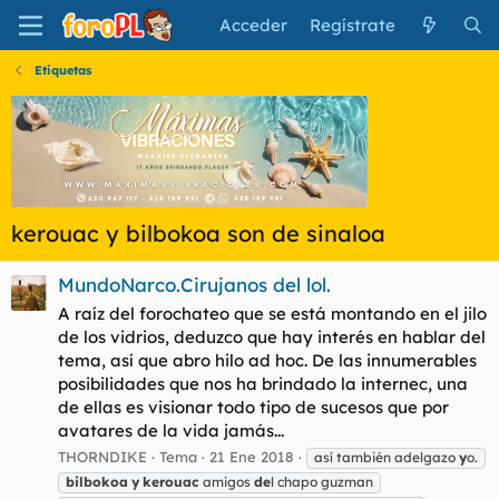
Acceder
Regístrate
Etiquetas
kerouac y bilbokoa son de sinaloa
MundoNarco.Cirujanos del lol.
A raíz del forochateo que se está montando en el jilo
de los vidrios, deduzco que hay interés en hablar del
tema, así que abro hilo ad hoc. De las innumerables
posibilidades que nos ha brindado la internec, una
de ellas es visionar todo tipo de sucesos que por
avatares de la vida jamás...
THORNDIKE
Tema
21 Ene 2018
así también adelgazo
y
o.
bilbokoa
y
kerouac
amigos
de
l chapo guzman