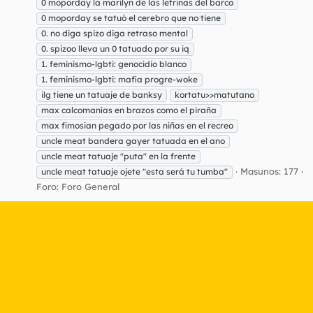
0 moporday la marilyn de las letrinas del barco
0 moporday se tatuó el cerebro que no tiene
0. no diga spizo diga retraso mental
0. spizoo lleva un 0 tatuado por su iq
1. feminismo-lgbti: genocidio blanco
1. feminismo-lgbti: mafia progre-woke
ilg tiene un tatuaje de banksy
kortatu>>matutano
max calcomanías en brazos como el piraña
max fimosian pegado por las niñas en el recreo
uncle meat bandera gayer tatuada en el ano
uncle meat tatuaje "puta" en la frente
Masunos: 177
uncle meat tatuaje ojete "esta será tu tumba"
Foro:
Foro General