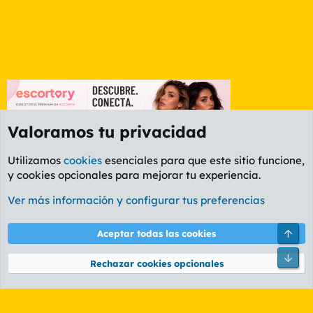
Valoramos tu privacidad
Utilizamos
cookies
esenciales para que este sitio funcione,
y cookies opcionales para mejorar tu experiencia.
Etiquetas
Ver más información y configurar tus preferencias
Cookies
PL OLDSTYLE AMARILLO
Cambiar fuente
Español (ES)
Arri
Aceptar todas las cookies
Contáctanos
Términos y reglas
Política de privacidad
Ayuda
R
Pie
S
Rechazar cookies opcionales
S
®
Community platform by XenForo
© 2010-2026 XenForo Ltd.