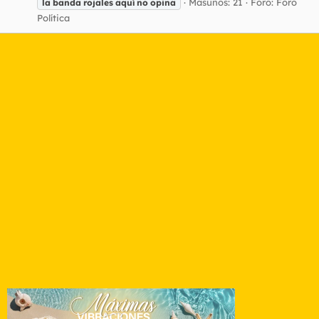
Masunos: 21
Foro:
Foro
la
banda
rojales
aquí
no
opina
Política