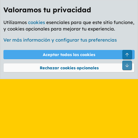
Valoramos tu privacidad
Utilizamos
cookies
esenciales para que este sitio funcione,
y cookies opcionales para mejorar tu experiencia.
Etiquetas
Ver más información y configurar tus preferencias
Cookies
PL OLDSTYLE AMARILLO
Cambiar fuente
Español (ES)
Arri
Aceptar todas las cookies
Contáctanos
Términos y reglas
Política de privacidad
Ayuda
R
Pie
S
Rechazar cookies opcionales
S
®
Community platform by XenForo
© 2010-2026 XenForo Ltd.