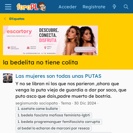
Acceder
Regístrate
Etiquetas
la bedelita no tiene colita
Las mujeres son todas unas PUTAS
Y no se libran ni las que nos parieron ,ahora que
venga la puta vieja de guardia a dar por saco, que
puto asco que dais,padre muerto de bostria.
segismundo sociopata
Tema
30 Dic 2024
1. azetate come bullate
1. bedela fascista mafiosa feminista-lgbti
1. bedela progremonguer femifascista corrupta
al bedel lo echaron de marconi por reseca