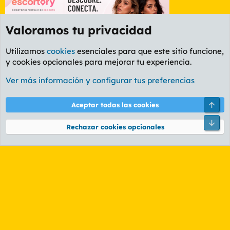
Valoramos tu privacidad
Utilizamos
cookies
esenciales para que este sitio funcione,
y cookies opcionales para mejorar tu experiencia.
Etiquetas
Ver más información y configurar tus preferencias
Cookies
PL OLDSTYLE AMARILLO
Cambiar fuente
Español (ES)
Arri
Aceptar todas las cookies
Contáctanos
Términos y reglas
Política de privacidad
Ayuda
R
Pie
S
Rechazar cookies opcionales
S
®
Community platform by XenForo
© 2010-2026 XenForo Ltd.