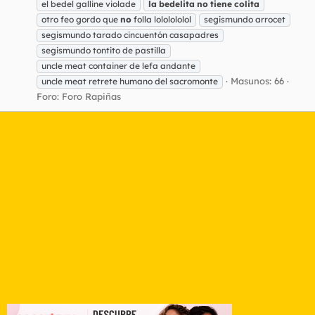
el bedel galline violade
la
bedelita
no
tiene
colita
otro feo gordo que
no
folla lololololol
segismundo arrocet
segismundo tarado cincuentón casapadres
segismundo tontito de pastilla
uncle meat container de lefa andante
Masunos: 66
uncle meat retrete humano del sacromonte
Foro:
Foro Rapiñas