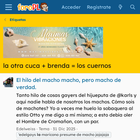
Acceder
Regístrate
Etiquetas
la otra cuca + brenda = los cuernos
El hilo del macho macho, pero macho de
verdad.
Tanto hilo de cosas gayers del hijueputa de @karls y
aquí nadie habla de nosotros los machos. Cómo sois
de machotes? Yo a veces me huelo la sobaquera al
estilo Otto y me digo a mí mismo; a esto debía oler
el Hombre de Cromañon, con un par.
Edelweiss
Tema
31 Dic 2025
'edelgays
la
maricona presume de macho jajajaja