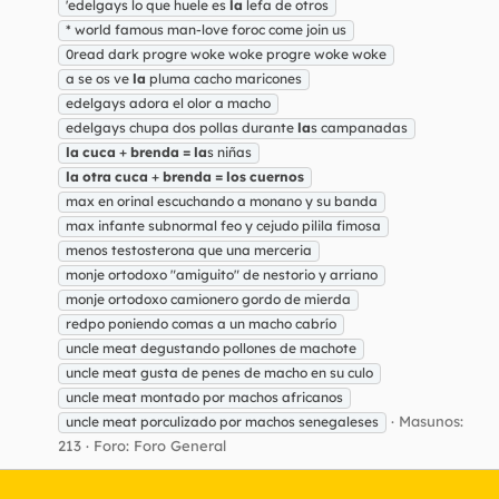
'edelgays lo que huele es
la
lefa de otros
* world famous man-love foroc come join us
0read dark progre woke woke progre woke woke
a se os ve
la
pluma cacho maricones
edelgays adora el olor a macho
edelgays chupa dos pollas durante
la
s campanadas
la
cuca
+
brenda
=
la
s niñas
la
otra
cuca
+
brenda
=
los
cuernos
max en orinal escuchando a monano y su banda
max infante subnormal feo y cejudo pilila fimosa
menos testosterona que una merceria
monje ortodoxo "amiguito" de nestorio y arriano
monje ortodoxo camionero gordo de mierda
redpo poniendo comas a un macho cabrío
uncle meat degustando pollones de machote
uncle meat gusta de penes de macho en su culo
uncle meat montado por machos africanos
Masunos:
uncle meat porculizado por machos senegaleses
213
Foro:
Foro General