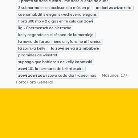
1 pronto
se
dará cuenta - me daré cuenta de qué?
2 subnormales en bucle.un día más en pl
a
ndoni
zowi
zarreta
caenorhabditis elegans>>echeveria elegans
fibra 300 mb y 2 gigas en tu culo con
zowi
ilg > übermensch de nietzsche
kelly cagando en el césped de
la
moraleja
la
novia de faraón tiene onlyfans he
a
hí
a
mics
la
zorri>la kelly
la
zowi
se
va
a
zimbabwe
piramides de winstrol
supongo que hablareis de kelly kapowski
zowi
101
la
hermana de britni espirs
Masunos: 177
zowi
zowi
zowi
zowa cada día trapeo más
Foro:
Foro General