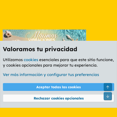
Valoramos tu privacidad
Utilizamos
cookies
esenciales para que este sitio funcione,
y cookies opcionales para mejorar tu experiencia.
Etiquetas
Ver más información y configurar tus preferencias
Cookies
PL OLDSTYLE AMARILLO
Cambiar fuente
Español (ES)
Arri
Aceptar todas las cookies
Contáctanos
Términos y reglas
Política de privacidad
Ayuda
R
Pie
S
Rechazar cookies opcionales
S
®
Community platform by XenForo
© 2010-2026 XenForo Ltd.