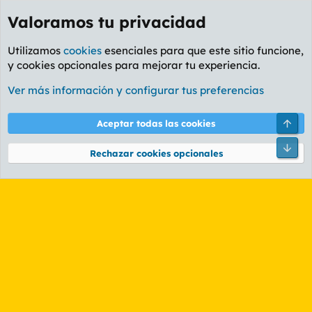
Valoramos tu privacidad
Utilizamos
cookies
esenciales para que este sitio funcione,
y cookies opcionales para mejorar tu experiencia.
Etiquetas
Ver más información y configurar tus preferencias
Cookies
PL OLDSTYLE AMARILLO
Cambiar fuente
Español (ES)
Arri
Aceptar todas las cookies
Contáctanos
Términos y reglas
Política de privacidad
Ayuda
R
Pie
S
Rechazar cookies opcionales
S
®
Community platform by XenForo
© 2010-2026 XenForo Ltd.