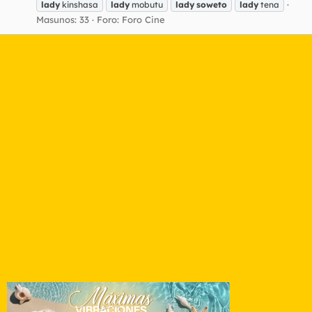
lady
kinshasa
lady
mobutu
lady
soweto
lady
tena
Masunos: 33
Foro:
Foro Cine