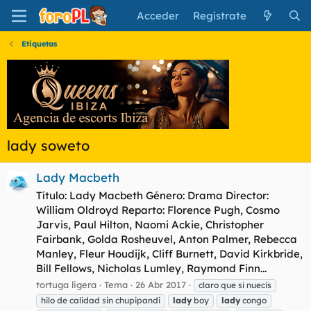
Acceder
Regístrate
Etiquetas
lady soweto
Lady Macbeth
Título: Lady Macbeth Género: Drama Director:
William Oldroyd Reparto: Florence Pugh, Cosmo
Jarvis, Paul Hilton, Naomi Ackie, Christopher
Fairbank, Golda Rosheuvel, Anton Palmer, Rebecca
Manley, Fleur Houdijk, Cliff Burnett, David Kirkbride,
Bill Fellows, Nicholas Lumley, Raymond Finn...
tortuga ligera
Tema
26 Abr 2017
claro que si nuecis
hilo de calidad sin chupipandi
lady
boy
lady
congo