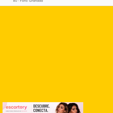
80
Foro:
Granada