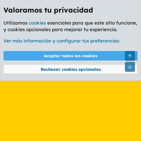
Valoramos tu privacidad
Utilizamos
cookies
esenciales para que este sitio funcione,
y cookies opcionales para mejorar tu experiencia.
Etiquetas
Ver más información y configurar tus preferencias
Cookies
PL OLDSTYLE AMARILLO
Cambiar fuente
Español (ES)
Arri
Aceptar todas las cookies
Contáctanos
Términos y reglas
Política de privacidad
Ayuda
R
Pie
S
Rechazar cookies opcionales
S
®
Community platform by XenForo
© 2010-2026 XenForo Ltd.