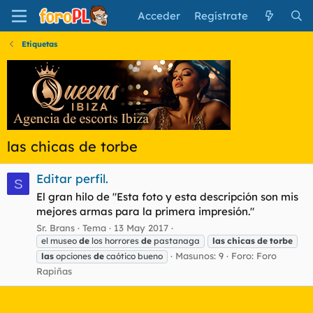
Acceder
Regístrate
Etiquetas
las chicas de torbe
Editar perfil.
S
El gran hilo de "Esta foto y esta descripción son mis
mejores armas para la primera impresión."
Sr. Brans
Tema
13 May 2017
el museo
de
los horrores
de
pastanaga
las
chicas
de
torbe
Masunos: 9
Foro:
Foro
las
opciones
de
caótico bueno
Rapiñas