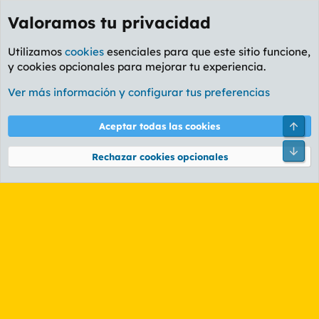
Valoramos tu privacidad
Utilizamos
cookies
esenciales para que este sitio funcione,
y cookies opcionales para mejorar tu experiencia.
Etiquetas
Ver más información y configurar tus preferencias
Cookies
PL OLDSTYLE AMARILLO
Cambiar fuente
Español (ES)
Arri
Aceptar todas las cookies
Contáctanos
Términos y reglas
Política de privacidad
Ayuda
R
Pie
S
Rechazar cookies opcionales
S
®
Community platform by XenForo
© 2010-2026 XenForo Ltd.