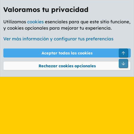
Valoramos tu privacidad
Utilizamos
cookies
esenciales para que este sitio funcione,
y cookies opcionales para mejorar tu experiencia.
Etiquetas
Ver más información y configurar tus preferencias
Cookies
PL OLDSTYLE AMARILLO
Cambiar fuente
Español (ES)
Arri
Aceptar todas las cookies
Contáctanos
Términos y reglas
Política de privacidad
Ayuda
R
Pie
S
Rechazar cookies opcionales
S
®
Community platform by XenForo
© 2010-2026 XenForo Ltd.