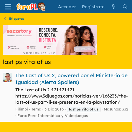
Acceder
Regístrate
Etiquetas
last ps vita of us
The Last of Us 2, powered por el Ministerio de
Igualdad (Alerta Spoilers)
The Last of Us 2 :121:121:121
https://www.3djuegos.com/noticias-ver/166233/the-
last-of-us-part-ii-se-presenta-en-la-playstation/
Filimbi
Tema
3 Dic 2016
Masunos: 332
last
ps
vita
of
us
Foro:
Foro Informática y Videojuegos