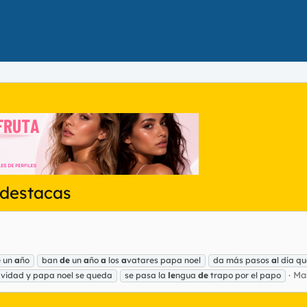
adestacas
e
un
a
ño
ban
de
un
a
ño
a
los
a
vatares papa noel
da más pasos
a
l día qu
Ma
navidad y papa noel se queda
se pasa la
le
ngua
de
trapo por el papo