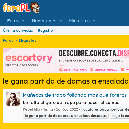
Foros
Novedades
Miembros
Última actividad
Registro
Foros
Etiquetas
le gana partida de damas a ensalad
Muñecos de trapo follando más que foreros
Le falta el gato de trapo para hacer el combo
PepeHillo
Tema
16 Nov 2022
a
vatares papa noel ban
d
le
gana
partida
de
damas
a
ensaladadestacas
llega la 